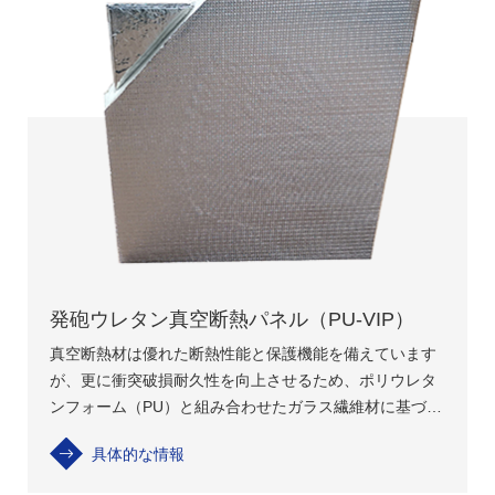
発砲ウレタン真空断熱パネル（PU-VIP）
真空断熱材は優れた断熱性能と保護機能を備えています
が、更に衝突破損耐久性を向上させるため、ポリウレタ
ンフォーム（PU）と組み合わせたガラス繊維材に基づく
真空断熱材より堅牢で耐久性のあるポリウレタン真空断
具体的な情報
熱材（PU-VIP）を開発しました。