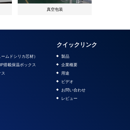
真空包装
エッジ
クイックリンク
ュームドシリカ芯材）
製品
IP搭載保温ボックス
企業概要
クス
用途
ビデオ
お問い合わせ
レビュー