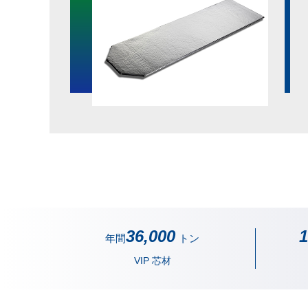
36,000
1
年間
トン
VIP 芯材