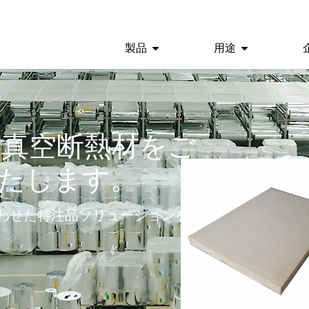
製品
用途
来、真空断熱材をご
たします。
わせた特注品ソリューションを