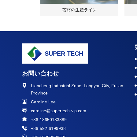
芯材の生産ライン
SUPER TECH
お問い合わせ
Liancheng Industrial Zone, Longyan City, Fujian
Province
Caroline Lee
caroline@supertech-vip.com
+86-18650183889
+86-592-6199938